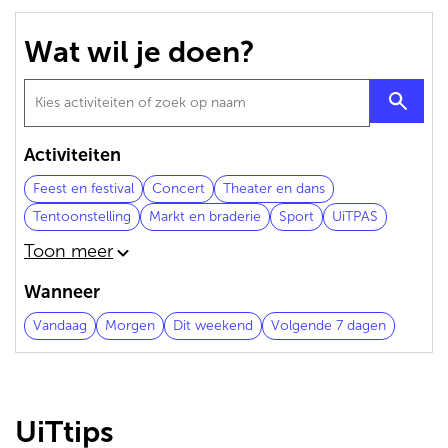
de
inhoud
Wat wil je doen?
gaan
Activiteiten
Feest en festival
Concert
Theater en dans
Tentoonstelling
Markt en braderie
Sport
UiTPAS
Toon meer
Wanneer
Vandaag
Morgen
Dit weekend
Volgende 7 dagen
UiTtips