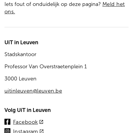
Iets fout of onduidelijk op deze pagina?
Meld het
ons.
UiT in Leuven
Stadskantoor
Professor Van Overstraetenplein 1
3000 Leuven
uitinleuven@leuven.be
Volg UiT in Leuven
(externe
Facebook
link)
(externe
Instagram