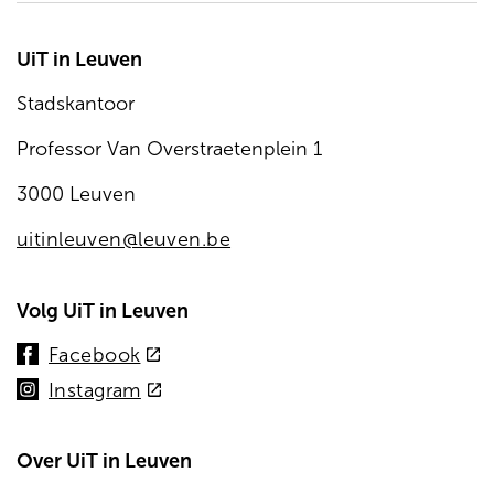
UiT in Leuven
Stadskantoor
Professor Van Overstraetenplein 1
3000 Leuven
uitinleuven@leuven.be
Volg UiT in Leuven
(externe
Facebook
link)
(externe
Instagram
link)
Over UiT in Leuven