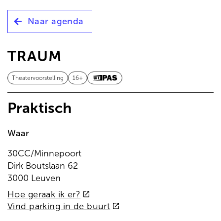
de
inhoud
Naar agenda
gaan
TRAUM
Theatervoorstelling
16+
Praktisch
Waar
30CC/Minnepoort
Dirk Boutslaan 62
3000 Leuven
(externe
Hoe geraak ik er?
link)
(externe
Vind parking in de buurt
link)