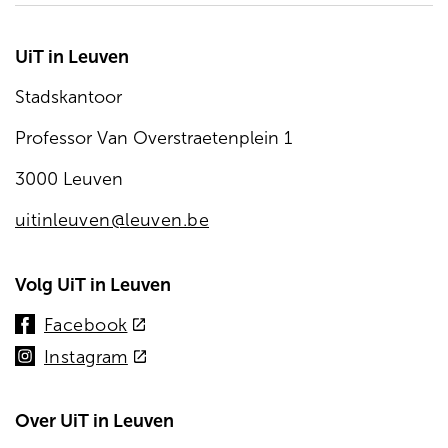
UiT in Leuven
Stadskantoor
Professor Van Overstraetenplein 1
3000 Leuven
uitinleuven@leuven.be
Volg UiT in Leuven
(externe
Facebook
link)
(externe
Instagram
link)
Over UiT in Leuven