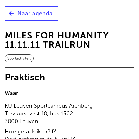
de
inhoud
Naar agenda
gaan
MILES FOR HUMANITY
11.11.11 TRAILRUN
Sportactiviteit
Praktisch
Waar
KU Leuven Sportcampus Arenberg
Tervuursevest 10, bus 1502
3000 Leuven
(externe
Hoe geraak ik er?
link)
(externe