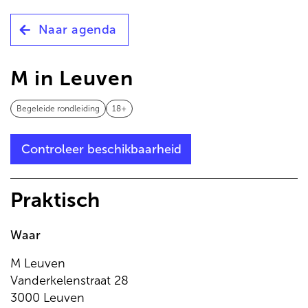
de
inhoud
Naar agenda
gaan
M in Leuven
Begeleide rondleiding
18+
Controleer beschikbaarheid
Praktisch
Waar
M Leuven
Vanderkelenstraat 28
3000 Leuven