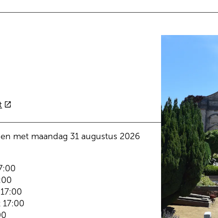
ne
(externe
t
link)
 en met
maandag
31 augustus 2026
7:00
:00
17:00
t
17:00
00