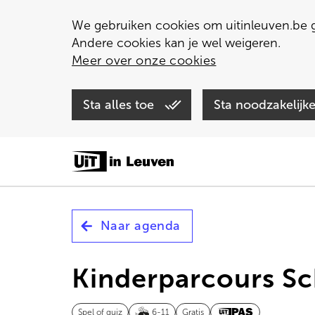
We gebruiken cookies om uitinleuven.be g
Andere cookies kan je wel weigeren.
Meer over onze cookies
Sta alles toe
Sta noodzakelijk
Overslaan
en
naar
de
inhoud
Naar agenda
gaan
Kinderparcours Sc
Spel of quiz
6-11
Gratis