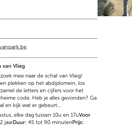
vanpark.be
 van Vlieg
 zoek mee naar de schat van Vlieg!
en plekken op het abdijdomein, los
amel de letters en cijfers voor het
heime code. Heb je alles gevonden? Ga
l en kijk wat er gebeurt...
ustus, elke dag tussen 10u en 17u
Voor
2 jaar
Duur:
45 tot 90 minuten
Prijs: