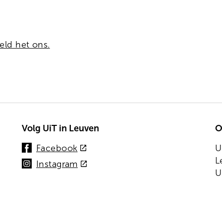
eld het ons.
Volg UiT in Leuven
O
(externe
Facebook
U
link)
L
(externe
Instagram
U
link)