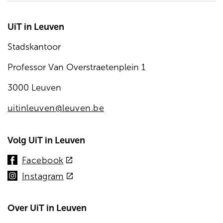
UiT in Leuven
Stadskantoor
Professor Van Overstraetenplein 1
3000 Leuven
uitinleuven@leuven.be
Volg UiT in Leuven
(externe
Facebook
link)
(externe
Instagram
link)
Over UiT in Leuven