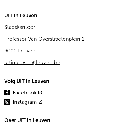
UiT in Leuven
Stadskantoor
Professor Van Overstraetenplein 1
3000 Leuven
uitinleuven@leuven.be
Volg UiT in Leuven
(externe
Facebook
link)
(externe
Instagram
link)
Over UiT in Leuven