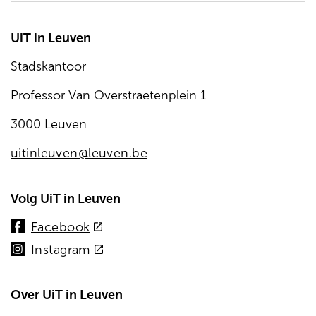
UiT in Leuven
Stadskantoor
Professor Van Overstraetenplein 1
3000 Leuven
uitinleuven@leuven.be
Volg UiT in Leuven
(externe
Facebook
link)
(externe
Instagram
link)
Over UiT in Leuven