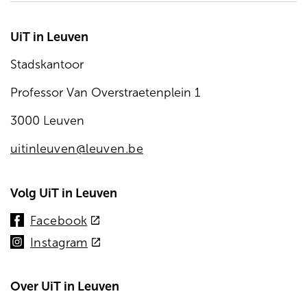
UiT in Leuven
Stadskantoor
Professor Van Overstraetenplein 1
3000 Leuven
uitinleuven@leuven.be
Volg UiT in Leuven
(externe
Facebook
link)
(externe
Instagram
link)
Over UiT in Leuven