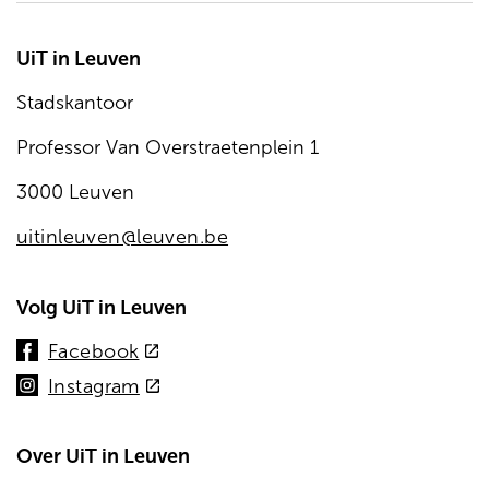
UiT in Leuven
Stadskantoor
Professor Van Overstraetenplein 1
3000 Leuven
uitinleuven@leuven.be
Volg UiT in Leuven
(externe
Facebook
link)
(externe
Instagram
link)
Over UiT in Leuven