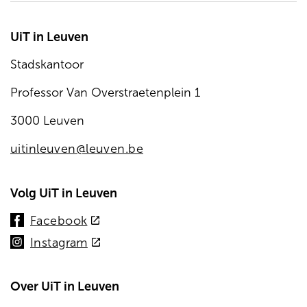
UiT in Leuven
Stadskantoor
Professor Van Overstraetenplein 1
3000 Leuven
uitinleuven@leuven.be
Volg UiT in Leuven
(externe
Facebook
link)
(externe
Instagram
link)
Over UiT in Leuven