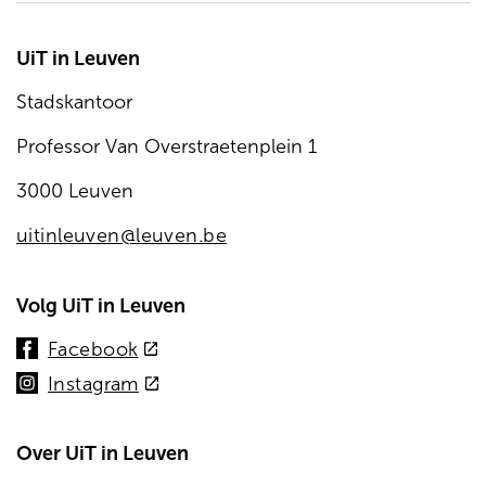
UiT in Leuven
Stadskantoor
Professor Van Overstraetenplein 1
3000 Leuven
uitinleuven@leuven.be
Volg UiT in Leuven
(externe
Facebook
link)
(externe
Instagram
link)
Over UiT in Leuven