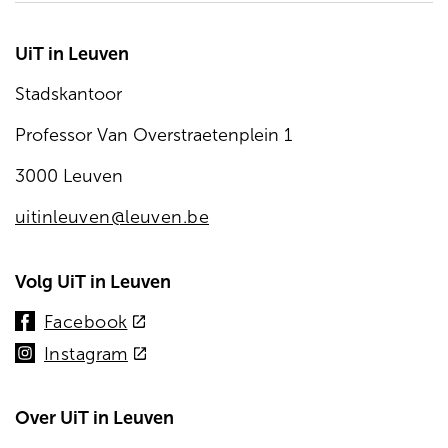
UiT in Leuven
Stadskantoor
Professor Van Overstraetenplein 1
3000 Leuven
uitinleuven@leuven.be
Volg UiT in Leuven
(externe
Facebook
link)
(externe
Instagram
link)
Over UiT in Leuven