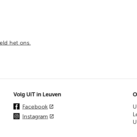
eld het ons.
Volg UiT in Leuven
O
(externe
Facebook
U
link)
L
(externe
Instagram
U
link)