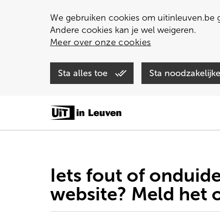
We gebruiken cookies om uitinleuven.be g
Andere cookies kan je wel weigeren.
Meer over onze cookies
Sta alles toe
Sta noodzakelijk
Overslaan
en
naar
de
inhoud
gaan
Iets fout of onduide
website? Meld het 